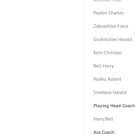
Payton Cha
Zderadicka 
Grubmüller 
Kern Chris
Bell Har
Podeu Robe
Smetana Ha
Playing Head-Coach
Harry Bell
Ass.Coach: