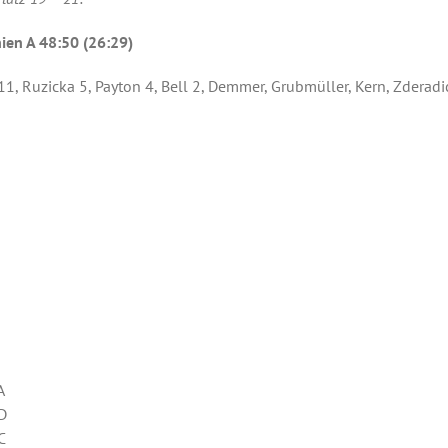
ien A 48:50 (26:29)
1, Ruzicka 5, Payton 4, Bell 2, Demmer, Grubmüller, Kern, Zderadi
A
D
C