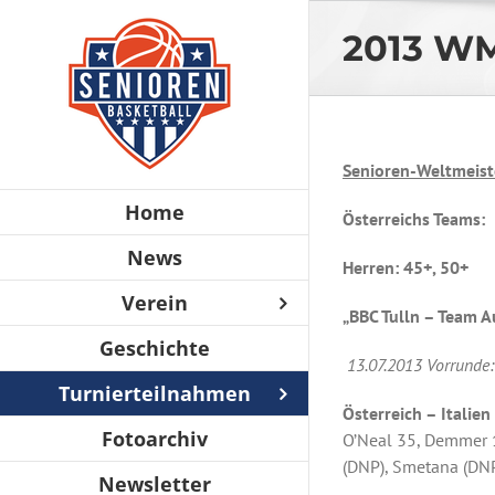
Zum
2013 WM
Inhalt
springen
Senioren-Weltmeiste
Home
Österreichs Teams:
News
Herren: 45+, 50+
Verein
„BBC Tulln – Team A
Geschichte
13.07.2013 Vorrunde:
Turnierteilnahmen
Österreich – Italien
Fotoarchiv
O’Neal 35, Demmer 1
(DNP), Smetana (DNP
Newsletter