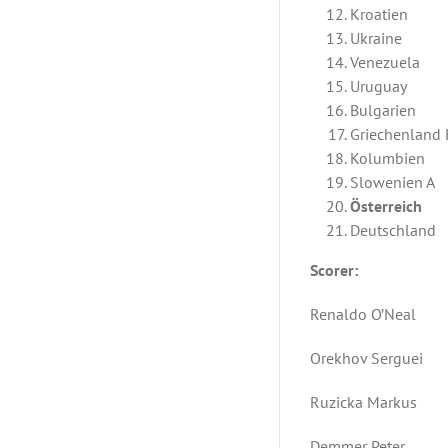
Kroatien
Ukraine
Venezuela
Uruguay
Bulgarien
Griechenland 
Kolumbien
Slowenien A
Österreich
Deutschland
Scorer:
Renaldo O’
Orekhov Se
Ruzicka Ma
Demmer Pe