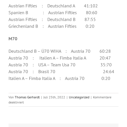
Austrian Fifties : Deutschland A 41:102
Spanien B : Austrian Fifties 80:60
Austrian Fifties : Deutschland B 87:55
Griechenland B : Austrian Fifties 0:20
M70
Deutschland B – Ü70 WIHA : Austria 70 60:28
Austria 70 : Italien A – Fimba Italia A 20:47
Austria 70 : USA – Team Usa 70 35:70
Austria 70 : Brasil 70 24:64
Italien A – Fimba Italia A : Austria 70 0:20
Von
Thomas Gerhardt
|
Juli 25th, 2022
|
Uncategorized
|
Kommentare
für
deaktiviert
Das
war
Malaga
2022